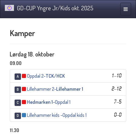
GD-CUP Yngre Jr/Kids okt. 2025
Navig
Kamper
Lørdag 18. oktober
09.00
Oppdal 2
–
TCK/HCK
1
–
10
A
Lillehammer 2
–
Lillehammer 1
2
–
12
B
Hedmarken 1
–
Oppdal 1
7
–
5
C
Lillehammer kids
–
Oppdal kids 1
0
–
0
D
11.30