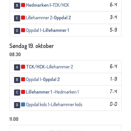
Hedmarken 1
–
TCK/HCK
6
–
4
B
Lillehammer 2
–
Oppdal 2
3
–
4
C
Oppdal 1
–
Lillehammer 1
5
–
9
D
Søndag 19. oktober
08.30
TCK/HCK
–
Lillehammer 2
6
–
4
A
Oppdal 1
–
Oppdal 2
1
–
9
B
Lillehammer 1
–
Hedmarken 1
7
–
4
C
Oppdal kids 1
–
Lillehammer kids
0
–
0
D
11.00