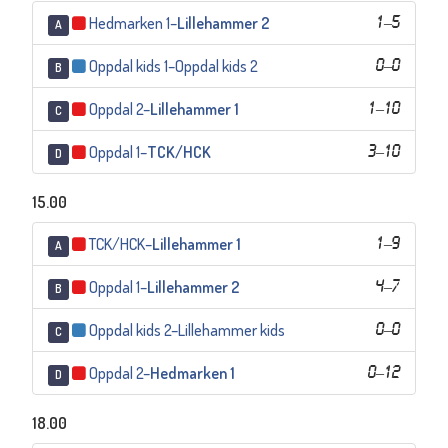
Hedmarken 1
–
Lillehammer 2
1
–
5
A
Oppdal kids 1
–
Oppdal kids 2
0
–
0
B
Oppdal 2
–
Lillehammer 1
1
–
10
C
Oppdal 1
–
TCK/HCK
3
–
10
D
15.00
TCK/HCK
–
Lillehammer 1
1
–
9
A
Oppdal 1
–
Lillehammer 2
4
–
7
B
Oppdal kids 2
–
Lillehammer kids
0
–
0
C
Oppdal 2
–
Hedmarken 1
0
–
12
D
18.00