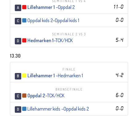
SEMIFINALE 1 VS 4
Lillehammer 1
–
Oppdal 2
11
–
0
A
Oppdal kids 2
–
Oppdal kids 1
0
–
0
C
SEMIFINALE 2 VS 3
Hedmarken 1
–
TCK/HCK
5
–
4
D
13.30
FINALE
Lillehammer 1
–
Hedmarken 1
4
–
2
B
BRONSEFINALE
Oppdal 2
–
TCK/HCK
6
–
0
C
Lillehammer kids
–
Oppdal kids 2
0
–
0
D