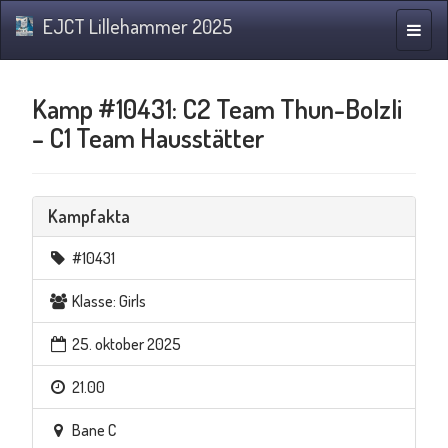
EJCT Lillehammer 2025
Navig
Kamp #10431: C2 Team Thun-Bolzli
– C1 Team Hausstätter
Kampfakta
#10431
Klasse: Girls
25. oktober 2025
21.00
Bane C