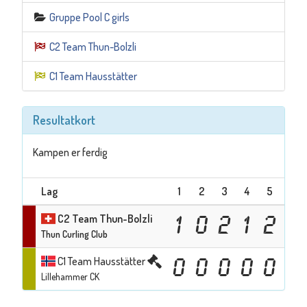
Gruppe Pool C girls
C2 Team Thun-Bolzli
C1 Team Hausstätter
Resultatkort
Kampen er ferdig
Lag
1
2
3
4
5
6
C2 Team Thun-Bolzli
1
0
2
1
2
4
Thun Curling Club
C1 Team Hausstätter
0
0
0
0
0
0
Lillehammer CK