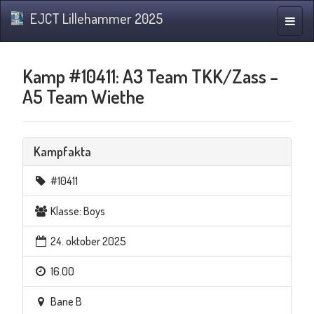
EJCT Lillehammer 2025
Navig
Kamp #10411: A3 Team TKK/Zass –
A5 Team Wiethe
Kampfakta
#10411
Klasse: Boys
24. oktober 2025
16.00
Bane B