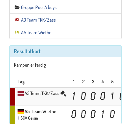
Gruppe Pool A boys
A3 Team TKK/Zass
A5 Team Wiethe
Resultatkort
Kampen er ferdig
Lag
1
2
3
4
5
6
A3 Team TKK/Zass
1
0
0
0
1
0
A5 Team Wiethe
0
0
0
1
0
1
1. SCV Geisin