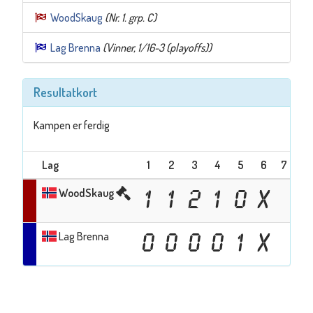
WoodSkaug
(Nr. 1. grp. C)
Lag Brenna
(Vinner, 1/16-3 (playoffs))
Resultatkort
Kampen er ferdig
Lag
1
2
3
4
5
6
7
Tot
WoodSkaug
1
1
2
1
0
X
Lag Brenna
0
0
0
0
1
X