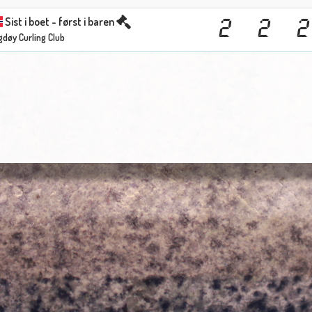
Sist i boet - først i baren
2
2
2
gdøy Curling Club