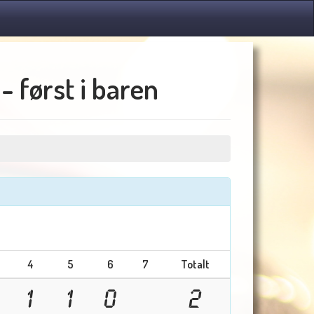
- først i baren
4
5
6
7
Totalt
1
1
0
2