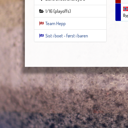
1/16 (playoffs)
By
Team Hepp
Sist i boet - først i baren