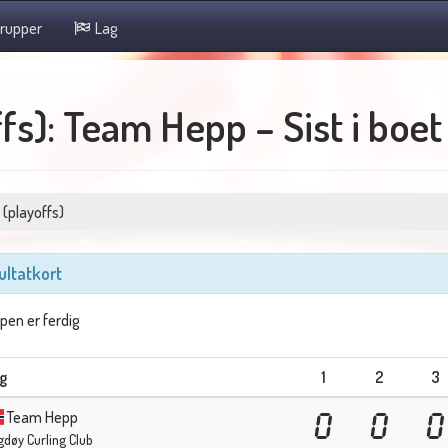
rupper
Lag
s): Team Hepp – Sist i boet 
 (playoffs)
ultatkort
en er ferdig
g
1
2
3
Team Hepp
0
0
0
gdøy Curling Club