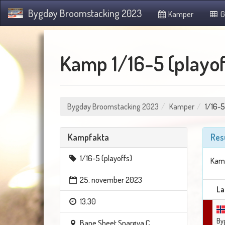
Bygdøy Broomstacking 2023
Kamper
G
Kamp 1/16-5 (playoff
Bygdøy Broomstacking 2023
Kamper
1/16-5
Kampfakta
Res
1/16-5 (playoffs)
Kamp
25. november 2023
La
13.30
By
Bane Sheet Snarøya C