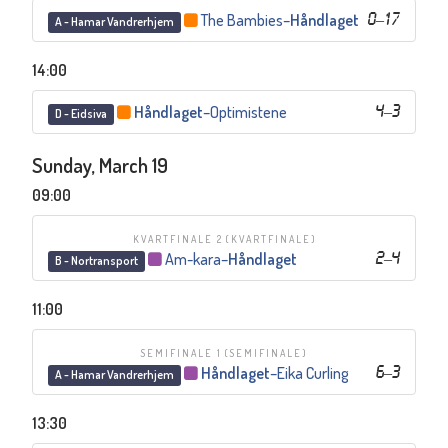
The Bambies
–
Håndlaget
0
–
17
A - Hamar Vandrerhjem
14:00
Håndlaget
–
Optimistene
4
–
3
D - Eidsiva
Sunday, March 19
09:00
KVARTFINALE 2
(KVARTFINALE)
Am-kara
–
Håndlaget
2
–
4
B - Nortransport
11:00
SEMIFINALE 1
(SEMIFINALE)
Håndlaget
–
Eika Curling
6
–
3
A - Hamar Vandrerhjem
13:30