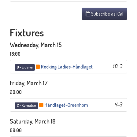
Subscribe as iCal
Fixtures
Wednesday, March 15
18:00
Rocking Ladies
–
Håndlaget
10
–
3
D - Eidsiva
Friday, March 17
20:00
Håndlaget
–
Greenhorn
4
–
3
C - Komatsu
Saturday, March 18
09:00