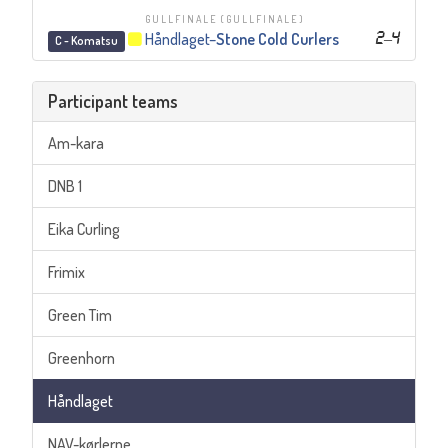
GULLFINALE
(GULLFINALE)
Håndlaget
–
Stone Cold Curlers
2
–
4
C - Komatsu
Participant teams
Am-kara
DNB 1
Eika Curling
Frimix
Green Tim
Greenhorn
Håndlaget
NAV-kørlerne