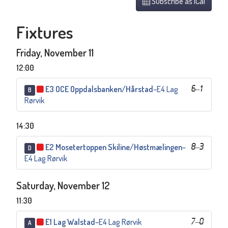
Subscribe as iCal
Fixtures
Friday, November 11
12:00
E3 OCE Oppdalsbanken/Hårstad
–
E4 Lag
6
–
1
B
Rørvik
14:30
E2 Mosetertoppen Skiline/Høstmælingen
–
8
–
3
D
E4 Lag Rørvik
Saturday, November 12
11:30
E1 Lag Walstad
–
E4 Lag Rørvik
7
–
0
A