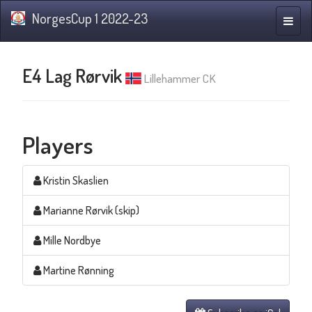
NorgesCup 1 2022-23
Toggle
naviga
E4 Lag Rørvik
Lillehammer CK
Players
Kristin Skaslien
Marianne Rørvik (skip)
Mille Nordbye
Martine Rønning