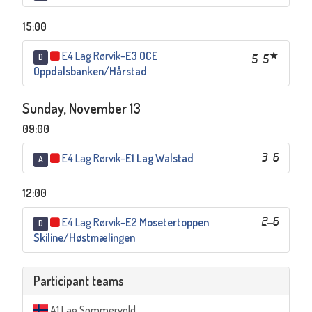
15:00
E4 Lag Rørvik
–
E3 OCE
D
5
–
5
Oppdalsbanken/Hårstad
Sunday, November 13
09:00
E4 Lag Rørvik
–
E1 Lag Walstad
3
–
6
A
12:00
E4 Lag Rørvik
–
E2 Mosetertoppen
2
–
6
D
Skiline/Høstmælingen
Participant teams
A1 Lag Sommervold