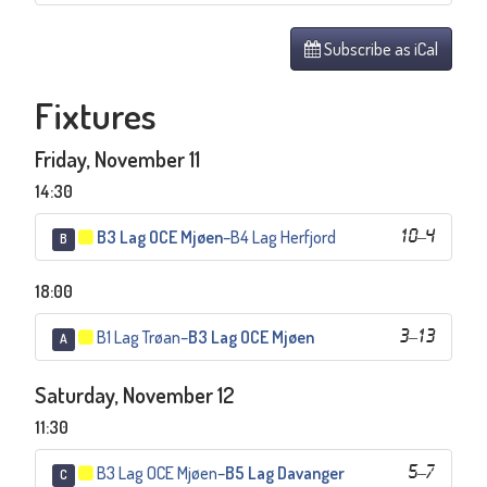
Subscribe as iCal
Fixtures
Friday, November 11
14:30
B3 Lag OCE Mjøen
–
B4 Lag Herfjord
10
–
4
B
18:00
B1 Lag Trøan
–
B3 Lag OCE Mjøen
3
–
13
A
Saturday, November 12
11:30
B3 Lag OCE Mjøen
–
B5 Lag Davanger
5
–
7
C