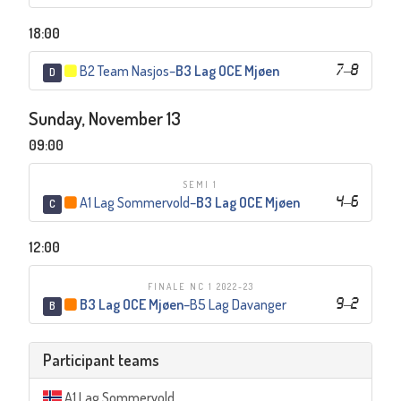
18:00
B2 Team Nasjos
–
B3 Lag OCE Mjøen
7
–
8
D
Sunday, November 13
09:00
SEMI 1
A1 Lag Sommervold
–
B3 Lag OCE Mjøen
4
–
6
C
12:00
FINALE NC 1 2022-23
B3 Lag OCE Mjøen
–
B5 Lag Davanger
9
–
2
B
Participant teams
A1 Lag Sommervold