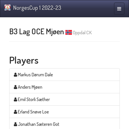
NorgesCup 1 2022-23
Toggle
naviga
B3 Lag OCE Mjøen
Oppdal CK
Players
Markus Dørum Dale
Anders Mjøen
Emil Storli Sæther
Erland Snøve Loe
Jonathan Sæteren Got