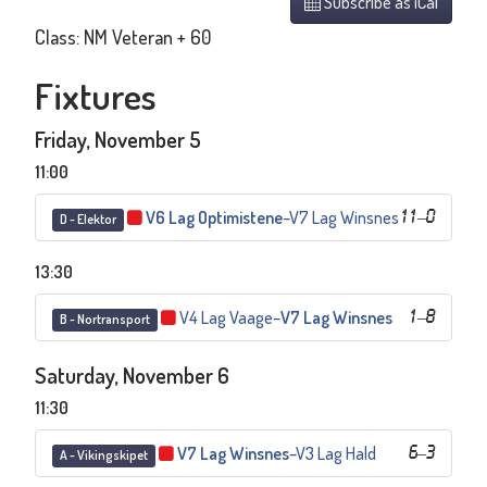
Subscribe as iCal
Class: NM Veteran + 60
Fixtures
Friday, November 5
11:00
V6 Lag Optimistene
–
V7 Lag Winsnes
11
–
0
D - Elektor
13:30
V4 Lag Vaage
–
V7 Lag Winsnes
1
–
8
B - Nortransport
Saturday, November 6
11:30
V7 Lag Winsnes
–
V3 Lag Hald
6
–
3
A - Vikingskipet