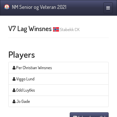
NM Senior og Veteran 2021
Toggle
naviga
V7 Lag Winsnes
Stabekk CK
Players
Per Christian Winsnes
Viggo Lund
Odd Luytkis
Jo Gade