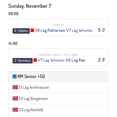
Sunday, November 7
09:00
SEMI V1
V8 Lag Pettersen
–
V7 Lag Winsnes
5
–
3
D - Elektor
14:00
BRONSEFINALE VETERAN
V7 Lag Winsnes
–
V5 Lag Røe
2
–
9
C - Komatsu
NM Senior +50
S1 Lag Andreassen
S2 Lag Borgersen
S3 Lag Kverkild