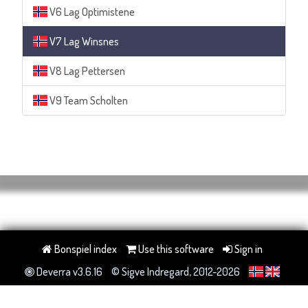
V6 Lag Optimistene
V7 Lag Winsnes
V8 Lag Pettersen
V9 Team Scholten
Bonspiel index
Use this software
Sign in
Deverra v3.6.16
© Sigve Indregard, 2012-2026