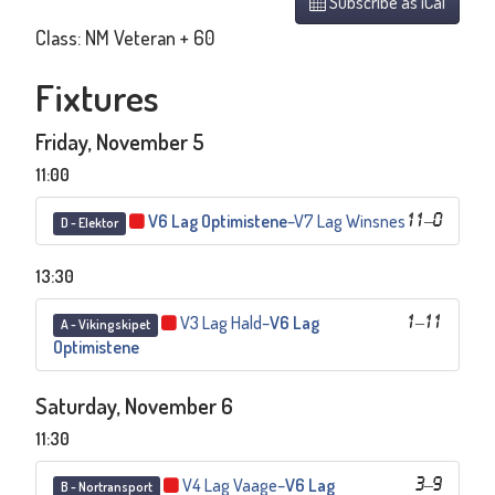
Subscribe as iCal
Class: NM Veteran + 60
Fixtures
Friday, November 5
11:00
V6 Lag Optimistene
–
V7 Lag Winsnes
11
–
0
D - Elektor
13:30
V3 Lag Hald
–
V6 Lag
1
–
11
A - Vikingskipet
Optimistene
Saturday, November 6
11:30
V4 Lag Vaage
–
V6 Lag
3
–
9
B - Nortransport