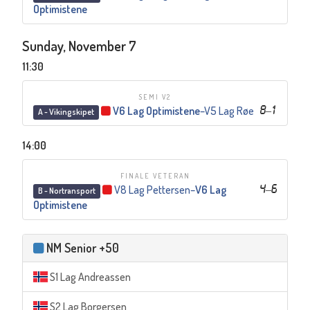
Optimistene
Sunday, November 7
11:30
SEMI V2
V6 Lag Optimistene
–
V5 Lag Røe
8
–
1
A - Vikingskipet
14:00
FINALE VETERAN
V8 Lag Pettersen
–
V6 Lag
4
–
6
B - Nortransport
Optimistene
NM Senior +50
S1 Lag Andreassen
S2 Lag Borgersen