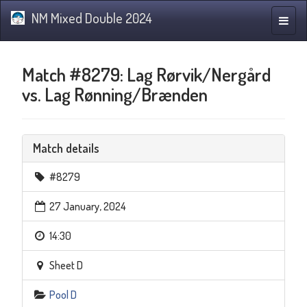
NM Mixed Double 2024
Toggle
naviga
Match #8279: Lag Rørvik/Nergård
vs. Lag Rønning/Brænden
Match details
#8279
27 January, 2024
14:30
Sheet D
Pool D