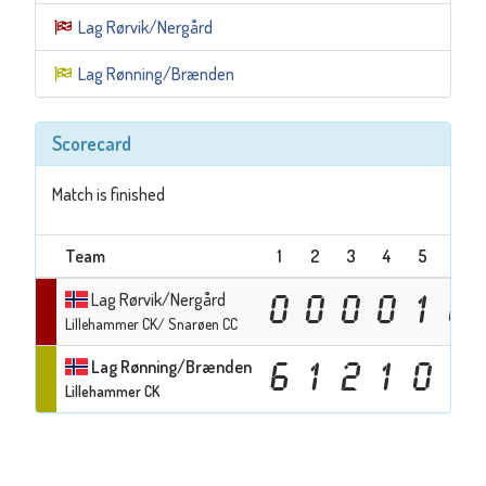
Lag Rørvik/Nergård
Lag Rønning/Brænden
Scorecard
Match is finished
Team
1
2
3
4
5
6
Lag Rørvik/Nergård
0
0
0
0
1
0
Lillehammer CK/ Snarøen CC
Lag Rønning/Brænden
6
1
2
1
0
1
Lillehammer CK