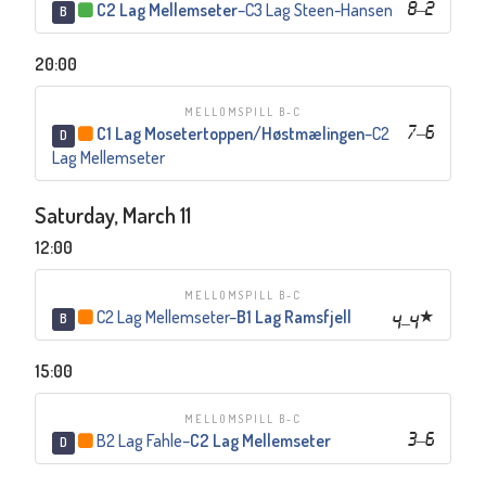
C2 Lag Mellemseter
–
C3 Lag Steen-Hansen
8
–
2
B
20:00
MELLOMSPILL B-C
C1 Lag Mosetertoppen/Høstmælingen
–
C2
7
–
6
D
Lag Mellemseter
Saturday, March 11
12:00
MELLOMSPILL B-C
C2 Lag Mellemseter
–
B1 Lag Ramsfjell
B
4
–
4
15:00
MELLOMSPILL B-C
B2 Lag Fahle
–
C2 Lag Mellemseter
3
–
6
D