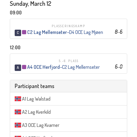
Sunday, March 12
09:00
PLASSERINGSKAMP
C2 Lag Mellemseter
–
D4 OCE Lag Mjøen
8
–
6
C
12:00
5.-6. PLASS
A4 OCE Herfjord
–
C2 Lag Mellemseter
6
–
0
A
Participant teams
A1 Lag Walstad
A2 Lag Kverkild
A3 OCE Lag Kvarner