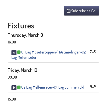
Subscribe as iCal
Fixtures
Thursday, March 9
16:00
C1 Lag Mosetertoppen/Høstmælingen
–
C2
7
–
6
A
Lag Mellemseter
Friday, March 10
09:00
C2 Lag Mellemseter
–
C4 Lag Sommervold
8
–
2
D
15:00