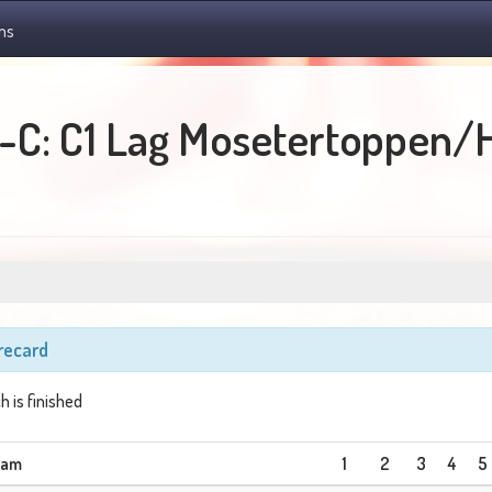
ms
B-C: C1 Lag Mosetertoppen/
recard
h is finished
eam
1
2
3
4
5