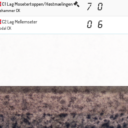
C1 Lag Mosetertoppen/Høstmælingen
7
0
llehammer CK
C2 Lag Mellemseter
0
6
pdal CK