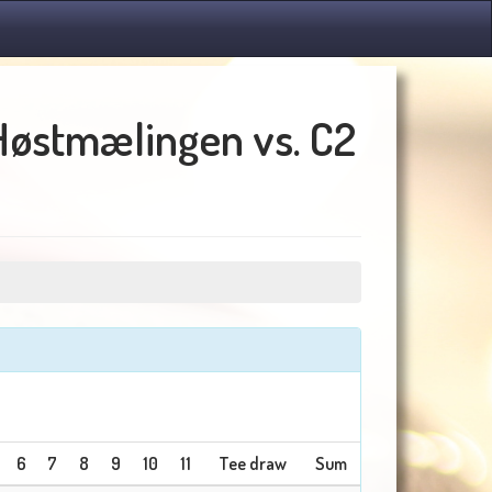
Høstmælingen vs. C2
6
7
8
9
10
11
Tee draw
Sum