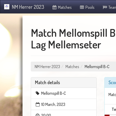
NM Herrer 2023
Matches
Pools
Tea
Match Mellomspill 
Lag Mellemseter
NM Herrer 2023
Matches
Mellomspill B-C
Match details
Sco
Mellomspill B-C
Matc
10 March, 2023
T
20:00