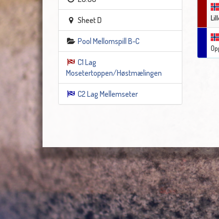
Li
Sheet D
Pool Mellomspill B-C
Op
C1 Lag
Mosetertoppen/Høstmælingen
C2 Lag Mellemseter