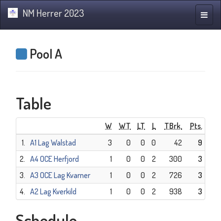
NM Herrer 2023
Toggle
naviga
Pool A
Table
W
WT
LT
L
TBrk.
Pts.
1.
A1 Lag Walstad
3
0
0
0
42
9
2.
A4 OCE Herfjord
1
0
0
2
300
3
3.
A3 OCE Lag Kvarner
1
0
0
2
726
3
4.
A2 Lag Kverkild
1
0
0
2
938
3
Schedule