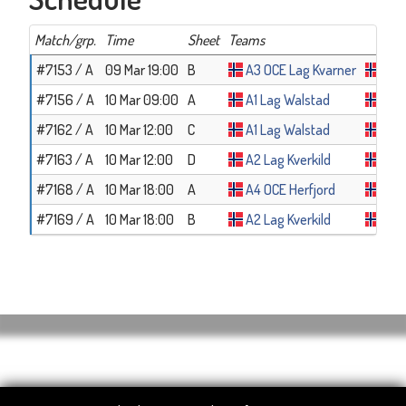
Match/grp.
Time
Sheet
Teams
#7153 / A
09 Mar 19:00
B
A3 OCE Lag Kvarner
A4 
#7156 / A
10 Mar 09:00
A
A1 Lag Walstad
A2 L
#7162 / A
10 Mar 12:00
C
A1 Lag Walstad
A3 
#7163 / A
10 Mar 12:00
D
A2 Lag Kverkild
A4 
#7168 / A
10 Mar 18:00
A
A4 OCE Herfjord
A1 
#7169 / A
10 Mar 18:00
B
A2 Lag Kverkild
A3 