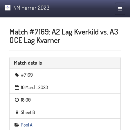
NM Herrer 2023
Toggle
naviga
Match #7169: A2 Lag Kverkild vs. A3
OCE Lag Kvarner
Match details
#7169
10 March, 2023
18:00
Sheet B
Pool A