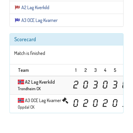
A2 Lag Kverkild
A3 OCE Lag Kvarner
Scorecard
Match is finished
Team
1
2
3
4
5
6
A2 Lag Kverkild
2
0
3
0
3
0
Trondheim CK
A3 OCE Lag Kvarner
0
2
0
2
0
3
Oppdal CK