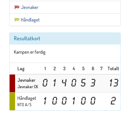
Jevnaker
Håndlaget
Resultatkort
Kampen er ferdig
Lag
1
2
3
4
5
6
7
Totalt
Jevnaker
0
1
4
0
5
3
13
Jevnaker CK
Håndlaget
1
0
0
1
0
0
2
NTO A/S