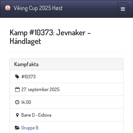
Viking Cup 2025 Høst
Navig
Kamp #10373: Jevnaker –
Håndlaget
Kampfakta
#10373
27. september 2025
14.00
Bane D - Eidsiva
Gruppe B