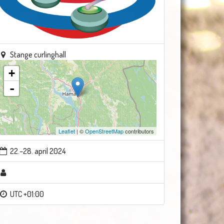
Stange curlinghall
+
-
Leaflet
| ©
OpenStreetMap
contributors
22.–28. april 2024
UTC +01:00