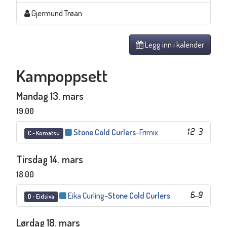
Gjermund Trøan
Legg inn i kalender
Kampoppsett
Mandag 13. mars
19.00
Stone Cold Curlers
–
Frimix
12
–
3
C - Komatsu
Tirsdag 14. mars
18.00
Eika Curling
–
Stone Cold Curlers
6
–
9
D - Eidsiva
Lørdag 18. mars