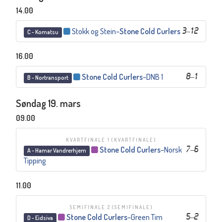
14.00
Stokk og Stein
–
Stone Cold Curlers
3
–
12
C - Komatsu
16.00
Stone Cold Curlers
–
DNB 1
8
–
1
B - Nortransport
Søndag 19. mars
09.00
KVARTFINALE 1
(KVARTFINALE)
Stone Cold Curlers
–
Norsk
7
–
6
A - Hamar Vandrerhjem
Tipping
11.00
SEMIFINALE 2
(SEMIFINALE)
Stone Cold Curlers
–
Green Tim
5
–
2
D - Eidsiva