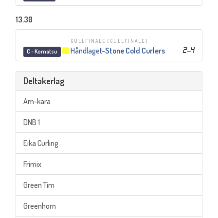
13.30
GULLFINALE
(GULLFINALE)
Håndlaget
–
Stone Cold Curlers
2
–
4
C - Komatsu
Deltakerlag
Am-kara
DNB 1
Eika Curling
Frimix
Green Tim
Greenhorn