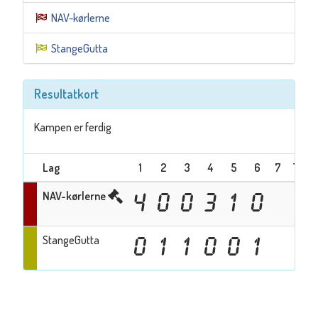
NAV-kørlerne
StangeGutta
Resultatkort
Kampen er ferdig
Lag
1
2
3
4
5
6
7
Total
NAV-kørlerne
4
0
0
3
1
0
8
StangeGutta
0
1
1
0
0
1
3