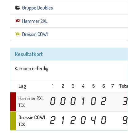
Gruppe Doubles
Hammer 2XL
Dressin COWI
Resultatkort
Kampen er ferdig
Lag
1
2
3
4
5
6
7
Totalt
Hammer 2XL
0
0
0
1
0
2
3
TCK
Dressin COWI
2
1
2
0
4
0
9
TCK