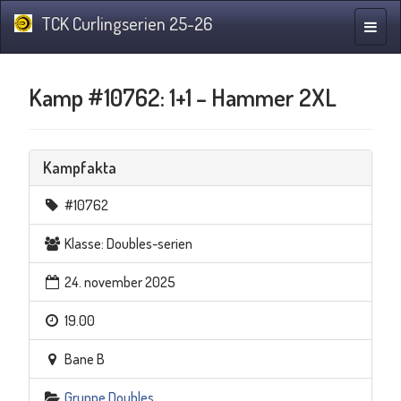
TCK Curlingserien 25-26
Navig
Kamp #10762: 1+1 – Hammer 2XL
Kampfakta
#10762
Klasse: Doubles-serien
24. november 2025
19.00
Bane B
Gruppe Doubles