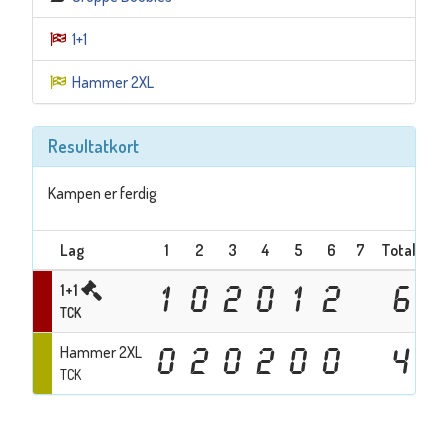
1+1
Hammer 2XL
Resultatkort
Kampen er ferdig
Lag
1
2
3
4
5
6
7
Totalt
1+1
1
0
2
0
1
2
6
TCK
Hammer 2XL
0
2
0
2
0
0
4
TCK