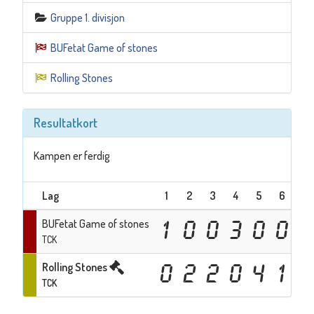
Gruppe 1. divisjon
BUFetat Game of stones
Rolling Stones
Resultatkort
Kampen er ferdig
Lag
1
2
3
4
5
6
7
BUFetat Game of stones
1
0
0
3
0
0
TCK
Rolling Stones
0
2
2
0
4
1
TCK