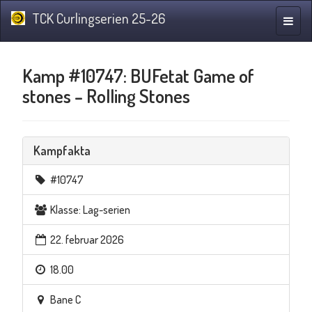
TCK Curlingserien 25-26
Navig
Kamp #10747: BUFetat Game of
stones – Rolling Stones
Kampfakta
#10747
Klasse: Lag-serien
22. februar 2026
18.00
Bane C