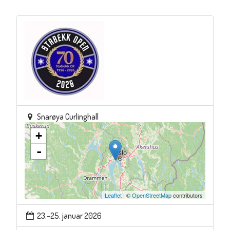
Snarøya Curlinghall
+
-
Leaflet
| ©
OpenStreetMap
contributors
23.–25. januar 2026