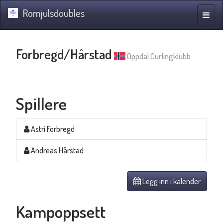
Romjulsdoubles
Navig
Forbregd/Hårstad
Oppdal Curlingklubb
Spillere
Astri Forbregd
Andreas Hårstad
Legg inn i kalender
Kampoppsett