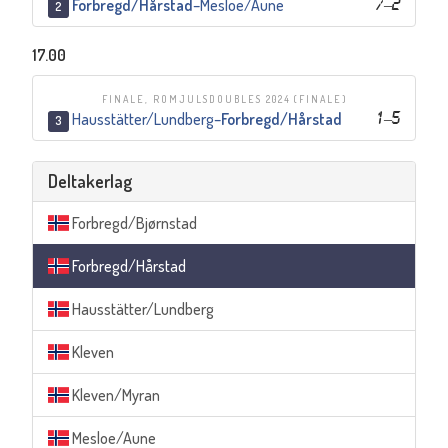
Forbregd/Hårstad
–
Mesloe/Aune
7
–
2
2
17.00
FINALE, ROMJULSDOUBLES 2024
(FINALE)
Hausstätter/Lundberg
–
Forbregd/Hårstad
1
–
5
3
Deltakerlag
Forbregd/Bjørnstad
Forbregd/Hårstad
Hausstätter/Lundberg
Kleven
Kleven/Myran
Mesloe/Aune