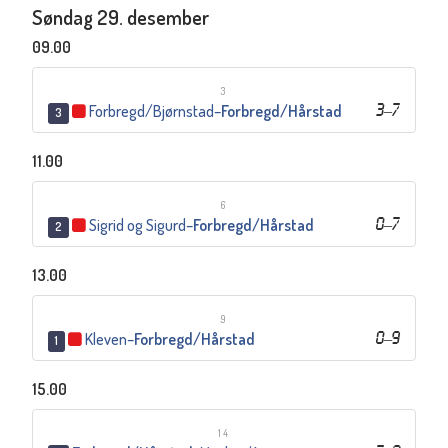
Søndag 29. desember
09.00
3
Forbregd/Bjørnstad
–
Forbregd/Hårstad
3
–
7
3
11.00
6
Sigrid og Sigurd
–
Forbregd/Hårstad
0
–
7
2
13.00
9
Kleven
–
Forbregd/Hårstad
0
–
9
1
15.00
14