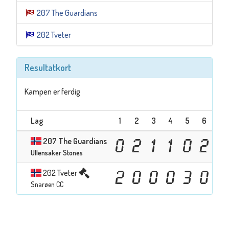
207 The Guardians
202 Tveter
Resultatkort
Kampen er ferdig
Lag
1
2
3
4
5
6
7
207 The Guardians
0
2
1
1
0
2
1
Ullensaker Stones
202 Tveter
2
0
0
0
3
0
0
Snarøen CC