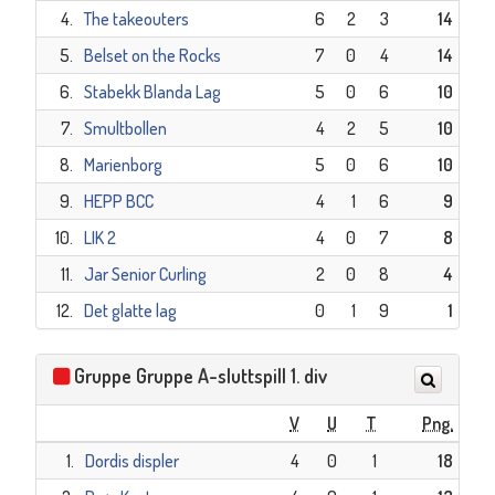
4.
The takeouters
6
2
3
14
5.
Belset on the Rocks
7
0
4
14
6.
Stabekk Blanda Lag
5
0
6
10
7.
Smultbollen
4
2
5
10
8.
Marienborg
5
0
6
10
9.
HEPP BCC
4
1
6
9
10.
LIK 2
4
0
7
8
11.
Jar Senior Curling
2
0
8
4
12.
Det glatte lag
0
1
9
1
Gruppe Gruppe A-sluttspill 1. div
V
U
T
Png.
1.
Dordis displer
4
0
1
18