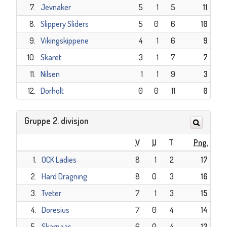
7.
Jevnaker
5
1
5
11
8.
Slippery Sliders
5
0
6
10
9.
Vikingskippene
4
1
6
9
10.
Skaret
3
1
7
7
11.
Nilsen
1
1
9
3
12.
Dorholt
0
0
11
0
Gruppe 2. divisjon
V
U
T
Png.
1.
OCK Ladies
8
1
2
17
2.
Hard Dragning
8
0
3
16
3.
Tveter
7
1
3
15
4.
Doresius
7
0
4
14
5.
Skarpaas
6
0
4
12