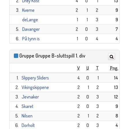
2.
Drøy Kost
4
0
1
13
3.
Kverne
2
1
2
9
deLange
1
1
3
9
5.
Davanger
2
0
3
7
6.
På tynn is
1
0
4
4
Gruppe Gruppe B-sluttspill 1. div
V
U
T
Png.
1.
Slippery Sliders
4
0
1
14
2.
Vikingskippene
2
1
2
13
3.
Jevnaker
2
0
3
12
4.
Skaret
2
0
3
9
5.
Nilsen
2
1
2
8
6.
Dorholt
2
0
3
4