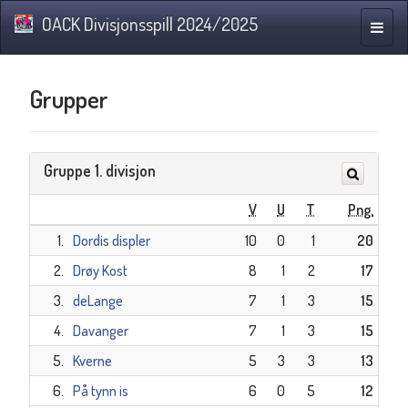
OACK Divisjonsspill 2024/2025
Navig
Grupper
Gruppe 1. divisjon
V
U
T
Png.
1.
Dordis displer
10
0
1
20
2.
Drøy Kost
8
1
2
17
3.
deLange
7
1
3
15
4.
Davanger
7
1
3
15
5.
Kverne
5
3
3
13
6.
På tynn is
6
0
5
12