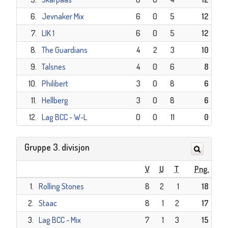
6.
Jevnaker Mix
6
0
5
12
7.
LIK 1
6
0
5
12
8.
The Guardians
4
2
3
10
9.
Talsnes
4
0
6
8
10.
Philibert
3
0
8
6
11.
Hellberg
3
0
8
6
12.
Lag BCC - W-L
0
0
11
0
Gruppe 3. divisjon
V
U
T
Png.
1.
Rolling Stones
8
2
1
18
2.
Staac
8
1
2
17
3.
Lag BCC - Mix
7
1
3
15