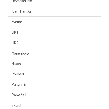
Jevnaker Mix
Klam Hanske
Kverne
LIK 1
LIK 2
Marienborg
Nilsen
Philibert
På tynn is
Ramsfjell
Skaret