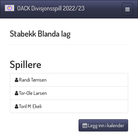
OACK Divisjonsspill 2022/23
Navig
Stabekk Blanda lag
Spillere
Randi Tørrisen
Tor-Ole Larsen
Toril M. Ekeli
Legg inn i kalender