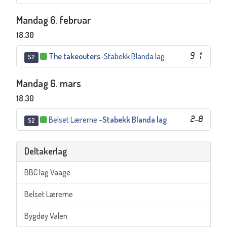
Mandag 6. februar
18.30
The takeouters
–
Stabekk Blanda lag
9
–
1
S2
Mandag 6. mars
18.30
Belset Lærerne
–
Stabekk Blanda lag
2
–
8
S2
Deltakerlag
BBC lag Vaage
Belset Lærerne
Bygdøy Valen