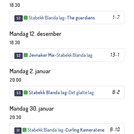
18.30
Stabekk Blanda lag
–
The guardians
1
–
7
S2
Mandag 12. desember
18.30
Jevnaker Mix
–
Stabekk Blanda lag
13
–
1
S2
Mandag 2. januar
20.00
Stabekk Blanda lag
–
Det glatte lag
8
–
2
S3
Mandag 30. januar
20.30
Stabekk Blanda lag
–
Curling Kameratene
8
–
10
S1