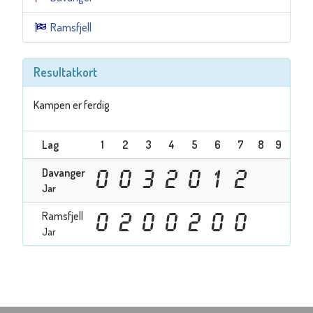
Ramsfjell
Resultatkort
Kampen er ferdig
Lag
1
2
3
4
5
6
7
8
9
Tota
Davanger
0
0
3
2
0
1
2
8
Jar
Ramsfjell
0
2
0
0
2
0
0
4
Jar