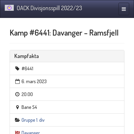
OACK Divisjonsspill 2022/23
Navig
Kamp #6441: Davanger – Ramsfjell
Kampfakta
#6441
6. mars 2023
20.00
Bane S4
Gruppe 1. div
Davanger