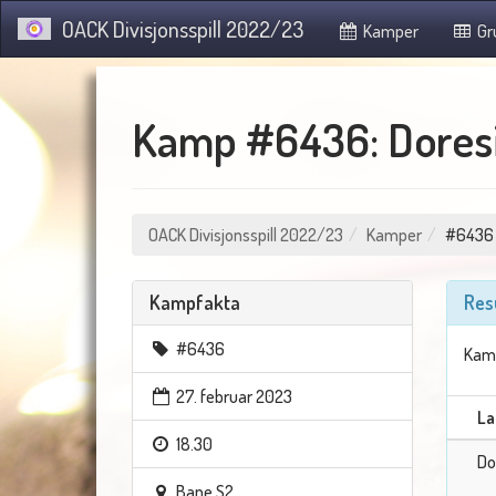
OACK Divisjonsspill 2022/23
Kamper
Gr
Kamp #6436: Doresi
OACK Divisjonsspill 2022/23
Kamper
#6436
Kampfakta
Res
#6436
Kamp
27. februar 2023
La
18.30
Do
Bane S2