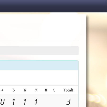
4
5
6
7
8
9
Totalt
0
1
1
1
3