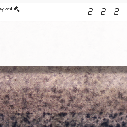
øy kost
2
2
2