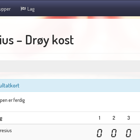
upper
Lag
us – Drøy kost
ultatkort
en er ferdig
g
1
2
3
resius
0
0
0