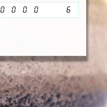
0
0
0
0
6