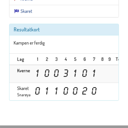
Skaret
Resultatkort
Kampen er ferdig
Lag
1
2
3
4
5
6
7
8
9
Totalt
Kverne
1
0
0
3
1
0
1
6
Skaret
0
1
1
0
0
2
0
4
Snarøya