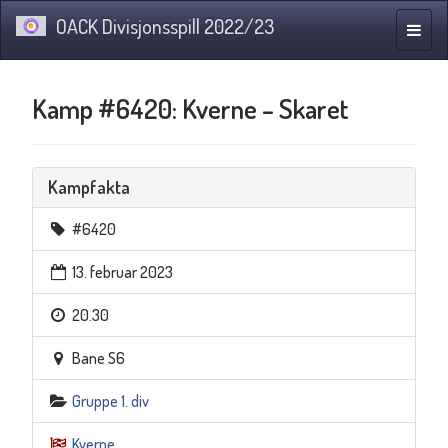
OACK Divisjonsspill 2022/23
Navig
Kamp #6420: Kverne – Skaret
Kampfakta
#6420
13. februar 2023
20.30
Bane S6
Gruppe 1. div
Kverne