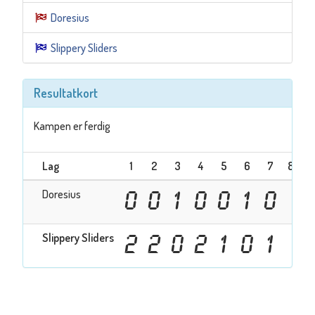
Doresius
Slippery Sliders
Resultatkort
Kampen er ferdig
Lag
1
2
3
4
5
6
7
8
9
Doresius
0
0
1
0
0
1
0
Slippery Sliders
2
2
0
2
1
0
1