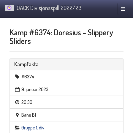
OACK Divisjonsspill 2022/23
Navig
Kamp #6374: Doresius – Slippery
Sliders
Kampfakta
#6374
9. januar 2023
20.30
Bane B1
Gruppe 1. div