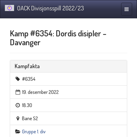
OACK Divisjonsspill 2022/23
Navig
Kamp #6354: Dordis disipler –
Davanger
Kampfakta
#6354
19. desember 2022
18.30
Bane S2
Gruppe 1. div