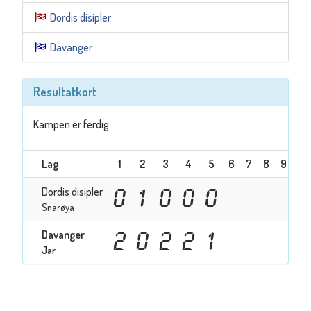
Dordis disipler
Davanger
Resultatkort
Kampen er ferdig
Lag
1
2
3
4
5
6
7
8
9
To
Dordis disipler
0
1
0
0
0
Snarøya
Davanger
2
0
2
2
1
Jar