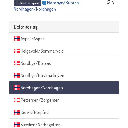
Nordbye/Buraas
–
5
–
4
B - Nortransport
Nordhagen/Nordhagen
Deltakerlag
Aspeli/Aspeli
Helgevold/Sommervold
Nordbye/Buraas
Nordbye/Høstmælingen
Nordhagen/Nordhagen
Pettersen/Borgersen
Rørvik/Nergård
Skaslien/Nedregotten