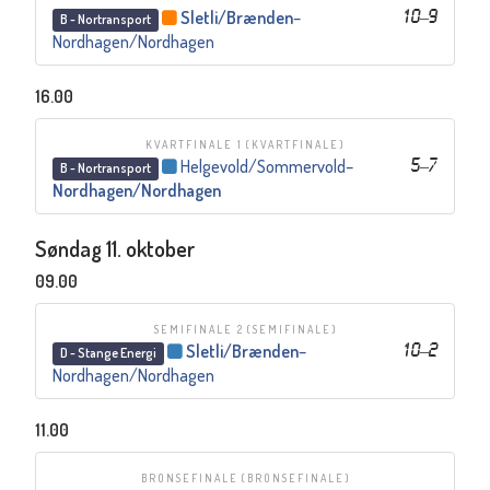
Sletli/Brænden
–
10
–
9
B - Nortransport
Nordhagen/Nordhagen
16.00
KVARTFINALE 1
(KVARTFINALE)
Helgevold/Sommervold
–
5
–
7
B - Nortransport
Nordhagen/Nordhagen
Søndag 11. oktober
09.00
SEMIFINALE 2
(SEMIFINALE)
Sletli/Brænden
–
10
–
2
D - Stange Energi
Nordhagen/Nordhagen
11.00
BRONSEFINALE
(BRONSEFINALE)