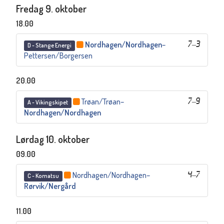
Fredag 9. oktober
18.00
Nordhagen/Nordhagen
–
7
–
3
D - Stange Energi
Pettersen/Borgersen
20.00
Trøan/Trøan
–
7
–
9
A - Vikingskipet
Nordhagen/Nordhagen
Lørdag 10. oktober
09.00
Nordhagen/Nordhagen
–
4
–
7
C - Komatsu
Rørvik/Nergård
11.00