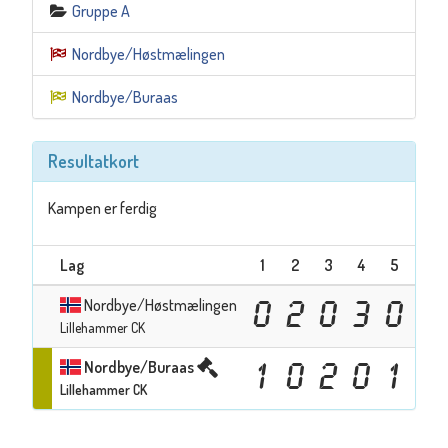
Gruppe A
Nordbye/Høstmælingen
Nordbye/Buraas
Resultatkort
Kampen er ferdig
Lag
1
2
3
4
5
6
Nordbye/Høstmælingen
0
2
0
3
0
1
Lillehammer CK
Nordbye/Buraas
1
0
2
0
1
0
Lillehammer CK