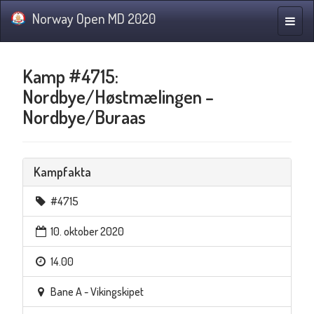
Norway Open MD 2020
Navig
Kamp #4715:
Nordbye/Høstmælingen –
Nordbye/Buraas
Kampfakta
#4715
10. oktober 2020
14.00
Bane A - Vikingskipet