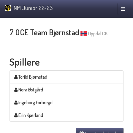
NM Junior 22-23
Navig
7 OCE Team Bjørnstad
Oppdal CK
Spillere
Torild Bjørnstad
Nora Østgård
Ingeborg Forbregd
Eilin Kjærland