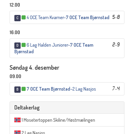
12.00
4 OCE Team Kvarner
–
7 OCE Team Bjørnstad
5
–
8
C
16.00
6 Lag Halden Juniorer
–
7 OCE Team
2
–
9
D
Bjørnstad
Søndag 4. desember
09.00
7 OCE Team Bjørnstad
–
2 Lag Nasjos
7
–
4
B
Deltakerlag
1 Mosetertoppen Skiline/Høstmælingen
2 Lag Nasjos