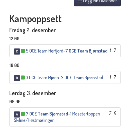
Legg inn i kalender
Kampoppsett
Fredag 2. desember
12.00
5 OCE Team Herfjord
–
7 OCE Team Bjørnstad
1
–
7
C
18.00
3 OCE Team Mjøen
–
7 OCE Team Bjørnstad
1
–
7
D
Lørdag 3. desember
09.00
7 OCE Team Bjørnstad
–
1 Mosetertoppen
7
–
6
A
Skiline/Høstmælingen