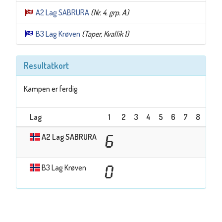
A2 Lag SABRURA
(Nr. 4. grp. A)
B3 Lag Krøven
(Taper, Kvallik 1)
Resultatkort
Kampen er ferdig
Lag
1
2
3
4
5
6
7
8
9
A2 Lag SABRURA
6
B3 Lag Krøven
0