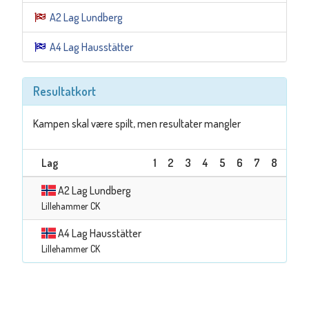
A2 Lag Lundberg
A4 Lag Hausstätter
Resultatkort
Kampen skal være spilt, men resultater mangler
Lag
1
2
3
4
5
6
7
8
9
A2 Lag Lundberg
Lillehammer CK
A4 Lag Hausstätter
Lillehammer CK