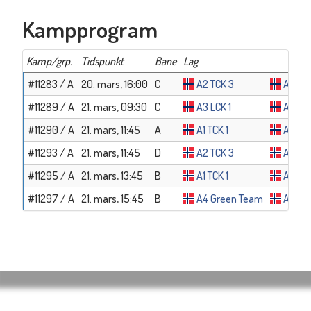
Kampprogram
Kamp/grp.
Tidspunkt
Bane
Lag
#11283 / A
20. mars, 16:00
C
A2 TCK 3
A1 TCK
#11289 / A
21. mars, 09:30
C
A3 LCK 1
A4 Gr
#11290 / A
21. mars, 11:45
A
A1 TCK 1
A4 Gr
#11293 / A
21. mars, 11:45
D
A2 TCK 3
A3 LCK
#11295 / A
21. mars, 13:45
B
A1 TCK 1
A3 LCK
#11297 / A
21. mars, 15:45
B
A4 Green Team
A2 TC