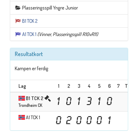
Plasseringsspill Yngre Junior
B1 TCK 2
A1 TCK 1
(Vinner, Plasseringsspill R10vR11)
Resultatkort
Kampen er ferdig
Lag
1
2
3
4
5
6
7
Totalt
B1 TCK 2
1
0
1
3
1
0
6
Trondheim CK
A1 TCK 1
0
2
0
0
0
1
3