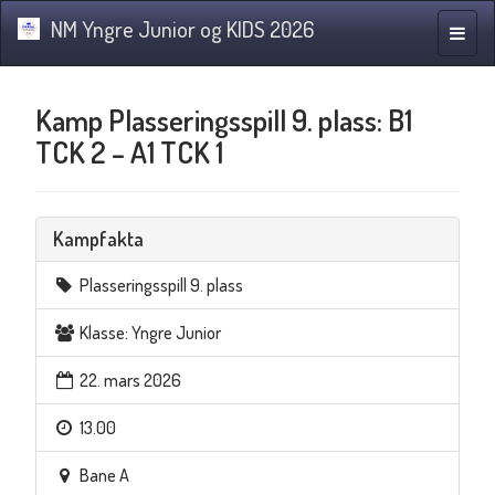
NM Yngre Junior og KIDS 2026
Navig
Kamp Plasseringsspill 9. plass: B1
TCK 2 – A1 TCK 1
Kampfakta
Plasseringsspill 9. plass
Klasse: Yngre Junior
22. mars 2026
13.00
Bane A