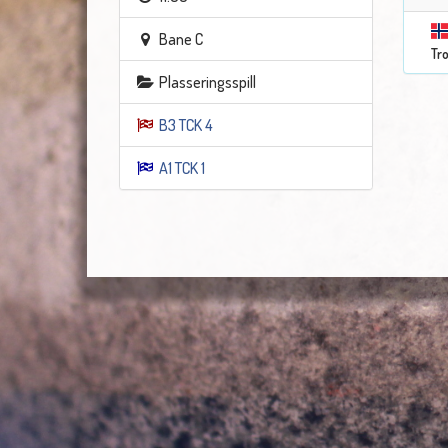
Bane C
Tr
Plasseringsspill
B3 TCK 4
A1 TCK 1