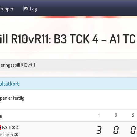
rupper
Lag
l R10vR11: B3 TCK 4 – A1 TC
eringsspill R10vR11
ultatkort
en er ferdig
g
1
2
3
B3 TCK 4
3
0
0
ondheim CK