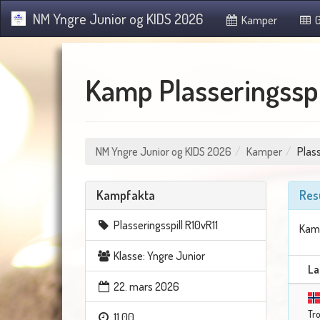
NM Yngre Junior og KIDS 2026
Kamper
G
Kamp Plasseringsspil
NM Yngre Junior og KIDS 2026
Kamper
Plass
Kampfakta
Res
Plasseringsspill R10vR11
Kamp
Klasse: Yngre Junior
La
22. mars 2026
Tr
11.00