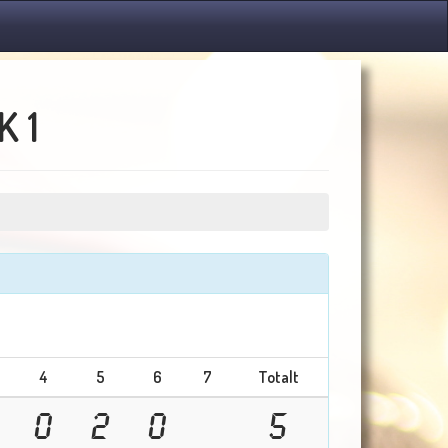
K 1
4
5
6
7
Totalt
0
2
0
5