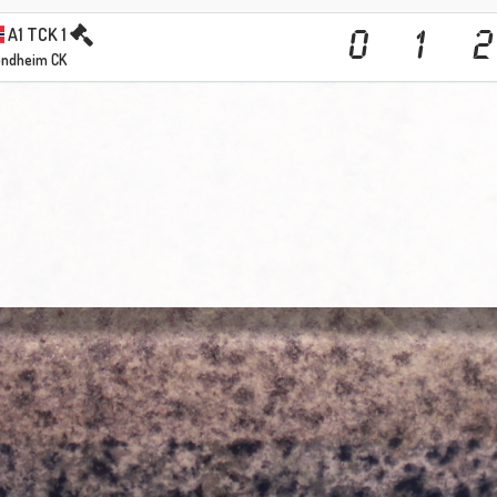
A1 TCK 1
0
1
2
ondheim CK