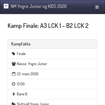
NM Yngre Junior og KIDS 2026
Navig
Kamp Finale: A3 LCK 1 – B2 LCK 2
Kampfakta
Finale
Klasse: Yngre Junior
22. mars 2026
13.00
Bane B
Sluttspill Yngre Junior