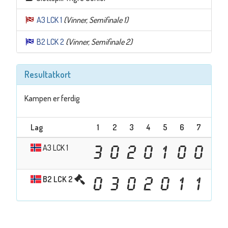
A3 LCK 1
(Vinner, Semifinale 1)
B2 LCK 2
(Vinner, Semifinale 2)
Resultatkort
Kampen er ferdig
Lag
1
2
3
4
5
6
7
Tota
A3 LCK 1
3
0
2
0
1
0
0
6
B2 LCK 2
0
3
0
2
0
1
1
7