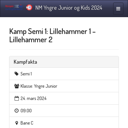
NM Yngre Junior og Kids 2024
Navig
Kamp Semi 1: Lillehammer 1 –
Lillehammer 2
Kampfakta
Semi 1
Klasse: Yngre Junior
24. mars 2024
09.00
Bane C