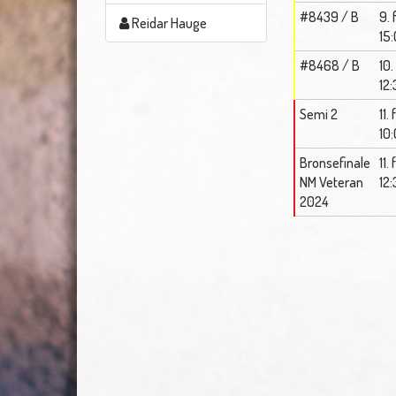
#8439 / B
9. 
Reidar Hauge
15
#8468 / B
10.
12
Semi 2
11.
10
Bronsefinale
11.
NM Veteran
12
2024