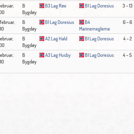
februar,
B
B3 Lag Røe
B1 Lag Doresius
3 – 13
:00
Bygdøy
 februar,
B
B1 Lag Doresius
B4
6 – 6
:30
Bygdøy
Marinemeglerne
 februar,
B
A2 Lag Hald
B1 Lag Doresius
4 – 2
:00
Bygdøy
 februar,
B
A3 Lag Husby
B1 Lag Doresius
4 – 5
:30
Bygdøy