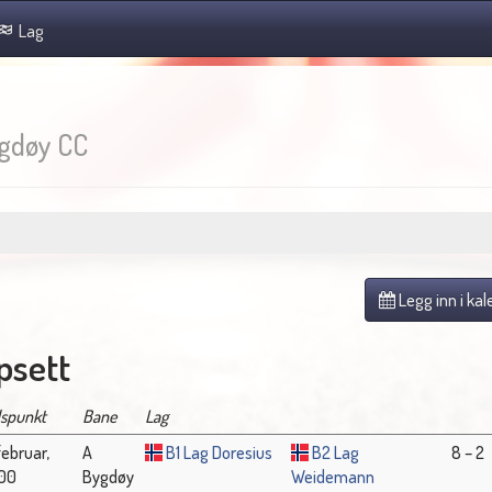
Lag
gdøy CC
Legg inn i ka
sett
dspunkt
Bane
Lag
februar,
A
B1 Lag Doresius
B2 Lag
8 – 2
:00
Bygdøy
Weidemann