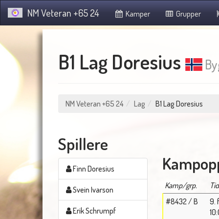
NM Veteran +65 24
Kamper
Grupper
B1 Lag Doresius
By
NM Veteran +65 24
Lag
B1 Lag Doresius
Spillere
Kampopp
Finn Doresius
Kamp/grp.
Ti
Svein Ivarson
#8432 / B
9. 
Erik Schrumpf
10