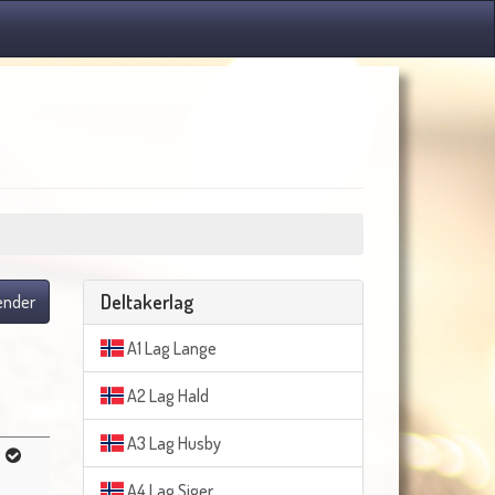
Deltakerlag
lender
A1 Lag Lange
A2 Lag Hald
A3 Lag Husby
A4 Lag Siger