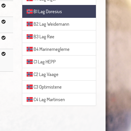
B1 Lag Doresius
B2 Lag Weidemann
B3 Lag Røe
B4 Marinemeglerne
C1 Lag HEPP
C2 Lag Vaage
C3 Optimistene
C4 Lag Martinsen