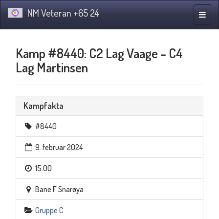
NM Veteran +65 24
Navig
Kamp #8440: C2 Lag Vaage – C4
Lag Martinsen
Kampfakta
#8440
9. februar 2024
15.00
Bane F Snarøya
Gruppe C