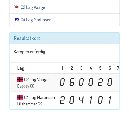
C2 Lag Vaage
C4 Lag Martinsen
Resultatkort
Kampen er ferdig
Lag
1
2
3
4
5
6
7
8
C2 Lag Vaage
0
6
0
0
2
0
Bygdøy CC
C4 Lag Martinsen
2
0
4
1
0
1
Lillehammer CK