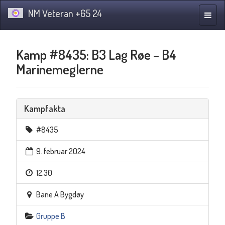
NM Veteran +65 24
Navig
Kamp #8435: B3 Lag Røe – B4
Marinemeglerne
Kampfakta
#8435
9. februar 2024
12.30
Bane A Bygdøy
Gruppe B