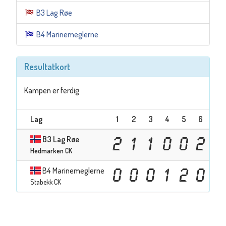
B3 Lag Røe
B4 Marinemeglerne
Resultatkort
Kampen er ferdig
Lag
1
2
3
4
5
6
7
B3 Lag Røe
2
1
1
0
0
2
Hedmarken CK
B4 Marinemeglerne
0
0
0
1
2
0
Stabekk CK