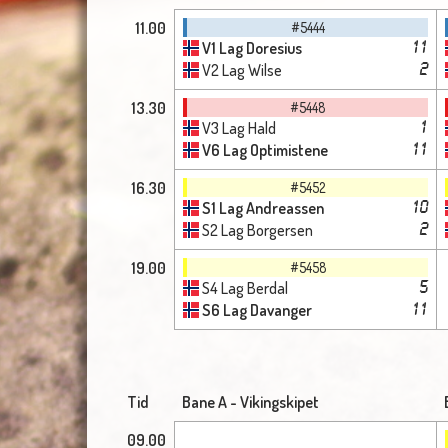
11.00
#5444
V1 Lag Doresius
11
V2 Lag Wilse
2
13.30
#5448
V3 Lag Hald
1
V6 Lag Optimistene
11
16.30
#5452
S1 Lag Andreassen
10
S2 Lag Borgersen
2
19.00
#5458
S4 Lag Berdal
5
S6 Lag Davanger
11
Tid
Bane A - Vikingskipet
09.00