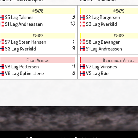
#5478
#5479
S5 Lag Talsnes
S2 Lag Borgersen
3
S1 Lag Andreassen
S3 Lag Kverkild
10
#5482
#5483
S7 Lag Steen Hansen
S6 Lag Davanger
1
S3 Lag Kverkild
S1 Lag Andreassen
9
Finale Veteran
Bronsefinale Veteran
V8 Lag Pettersen
V7 Lag Winsnes
4
V6 Lag Optimistene
V5 Lag Røe
6