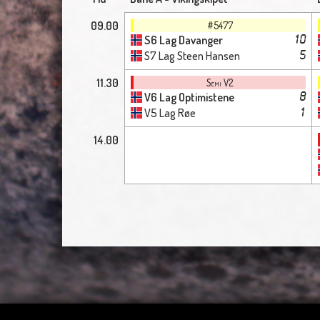
09.00
#5477
S6 Lag Davanger
10
S7 Lag Steen Hansen
5
11.30
Semi V2
V6 Lag Optimistene
8
V5 Lag Røe
1
14.00