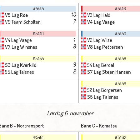
#5445
#5446
V5 Lag Røe
V3 Lag Hald
10
V9 Team Scholten
V4 Lag Vaage
7
#5449
#5450
V4 Lag Vaage
V2 Lag Wilse
1
V7 Lag Winsnes
V8 Lag Pettersen
8
#5455
#5456
S3 Lag Kverkild
S4 Lag Berdal
9
S5 Lag Talsnes
S7 Lag Steen Hansen
2
#5459
S2 Lag Borgersen
S5 Lag Talsnes
Lørdag 6. november
Bane B - Nortransport
Bane C - Komatsu
#5461
#5462