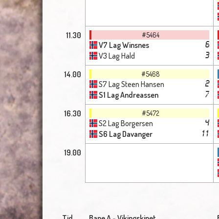
11.30
#5464
V7 Lag Winsnes
6
V3 Lag Hald
3
14.00
#5468
S7 Lag Steen Hansen
2
S1 Lag Andreassen
7
16.30
#5472
S2 Lag Borgersen
4
S6 Lag Davanger
11
19.00
Tid
Bane A - Vikingskipet