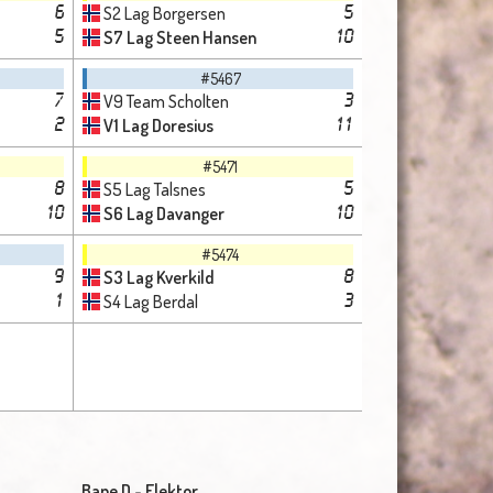
S2 Lag Borgersen
6
5
S7 Lag Steen Hansen
5
10
#5467
V9 Team Scholten
7
3
V1 Lag Doresius
2
11
#5471
S5 Lag Talsnes
8
5
S6 Lag Davanger
10
10
#5474
S3 Lag Kverkild
9
8
S4 Lag Berdal
1
3
Bane D - Elektor