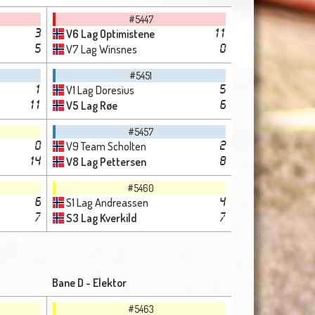
#5447
V6 Lag Optimistene
3
11
V7 Lag Winsnes
5
0
#5451
V1 Lag Doresius
1
5
V5 Lag Røe
11
6
#5457
V9 Team Scholten
0
2
V8 Lag Pettersen
14
8
#5460
S1 Lag Andreassen
6
4
S3 Lag Kverkild
7
7
Bane D - Elektor
#5463