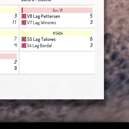
Semi V1
V8 Lag Pettersen
3
5
V7 Lag Winsnes
11
3
#5484
S5 Lag Talsnes
7
6
S4 Lag Berdal
4
3
2
9