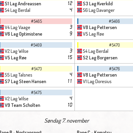
S1 Lag Andreassen
S3 Lag Kverkild
12
S4 Lag Berdal
S6 Lag Davanger
4
#5465
#5466
V4 Lag Vaage
V8 Lag Pettersen
3
V6 Lag Optimistene
V5 Lag Røe
9
#5469
#5470
V2 Lag Wilse
S4 Lag Berdal
3
V5 Lag Røe
S2 Lag Borgersen
15
#5473
#5476
S5 Lag Talsnes
V8 Lag Pettersen
4
S7 Lag Steen Hansen
V1 Lag Doresius
11
#5475
V2 Lag Wilse
4
V9 Team Scholten
10
Søndag 7. november
Bane B - Nortransport
Bane C - Komatsu