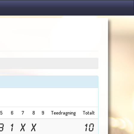
5
6
7
8
9
Teedragning
Totalt
3
1
X
X
10