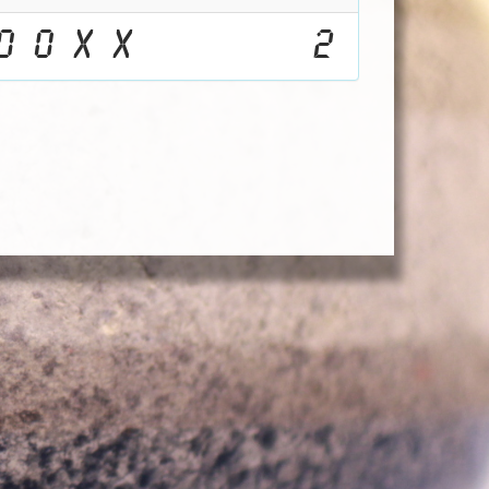
0
0
X
X
2