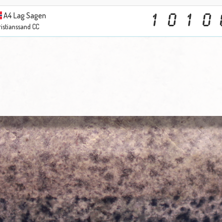
A4 Lag Sagen
1
0
1
0
istianssand CC