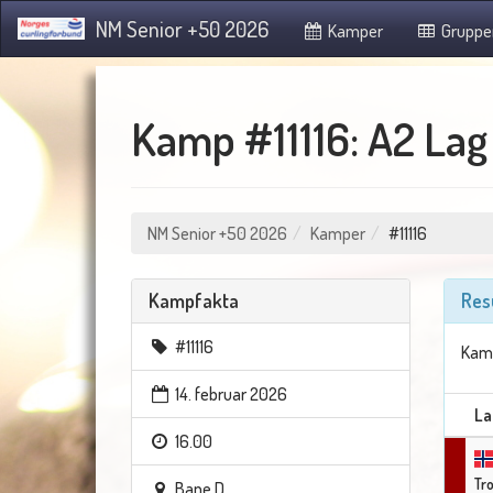
NM Senior +50 2026
Kamper
Gruppe
Kamp #11116: A2 Lag
NM Senior +50 2026
Kamper
#11116
Kampfakta
Res
#11116
Kamp
14. februar 2026
La
16.00
Tr
Bane D