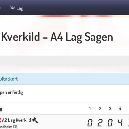
r
Lag
 Kverkild – A4 Lag Sagen
ultatkort
en er ferdig
g
1
2
3
4
A2 Lag Kverkild
0
2
0
4
ondheim CK