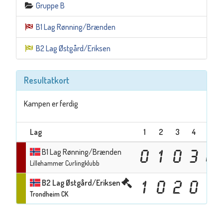
Gruppe B
B1 Lag Rønning/Brænden
B2 Lag Østgård/Eriksen
Resultatkort
Kampen er ferdig
Lag
1
2
3
4
5
B1 Lag Rønning/Brænden
0
1
0
3
0
Lillehammer Curlingklubb
B2 Lag Østgård/Eriksen
1
0
2
0
1
Trondheim CK