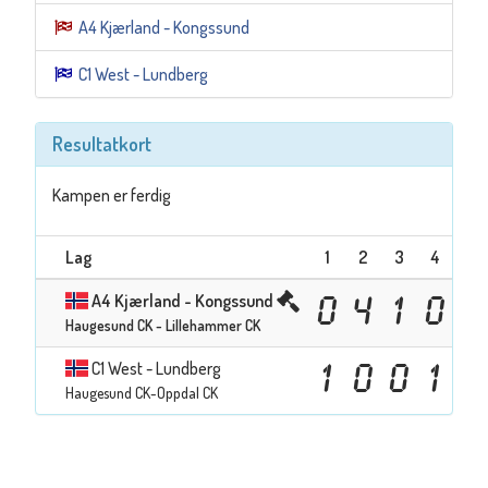
A4 Kjærland - Kongssund
C1 West - Lundberg
Resultatkort
Kampen er ferdig
Lag
1
2
3
4
5
A4 Kjærland - Kongssund
0
4
1
0
1
Haugesund CK - Lillehammer CK
C1 West - Lundberg
1
0
0
1
0
Haugesund CK-Oppdal CK