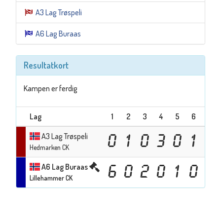
A3 Lag Trøspeli
A6 Lag Buraas
Resultatkort
Kampen er ferdig
Lag
1
2
3
4
5
6
7
A3 Lag Trøspeli
0
1
0
3
0
1
0
Hedmarken CK
A6 Lag Buraas
6
0
2
0
1
0
5
Lillehammer CK